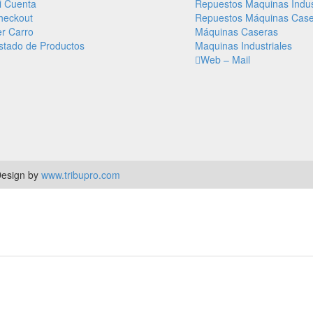
i Cuenta
Repuestos Maquinas Indus
heckout
Repuestos Máquinas Case
er Carro
Máquinas Caseras
istado de Productos
Maquinas Industriales
Web – Mail
Design by
www.tribupro.com