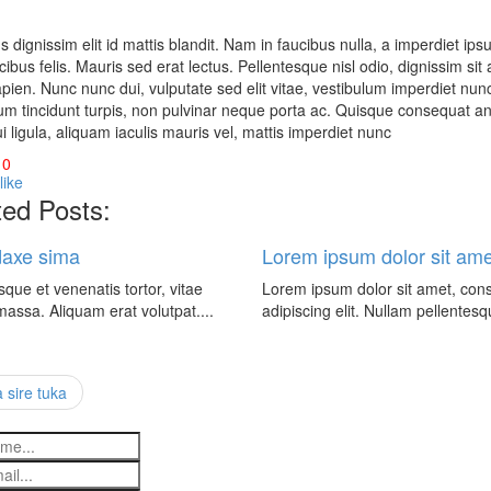
s dignissim elit id mattis blandit. Nam in faucibus nulla, a imperdiet
cibus felis. Mauris sed erat lectus. Pellentesque nisl odio, dignissim si
ien. Nunc nunc dui, vulputate sed elit vitae, vestibulum imperdiet nunc
m tincidunt turpis, non pulvinar neque porta ac. Quisque consequat an
i ligula, aliquam iaculis mauris vel, mattis imperdiet nunc
0
ted Posts:
daxe sima
Lorem ipsum dolor sit ame
sque et venenatis tortor, vitae
Lorem ipsum dolor sit amet, con
 massa. Aliquam erat volutpat....
adipiscing elit. Nullam pellentesq
sire tuka