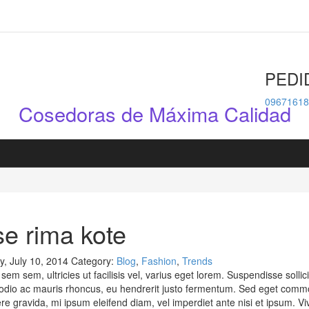
PEDI
09671618
Cosedoras de Máxima Calidad
e rima kote
y, July 10, 2014
Category:
Blog
,
Fashion
,
Trends
sem sem, ultricies ut facilisis vel, varius eget lorem. Suspendisse soll
dio ac mauris rhoncus, eu hendrerit justo fermentum. Sed eget commod
re gravida, mi ipsum eleifend diam, vel imperdiet ante nisi et ipsum. Viva