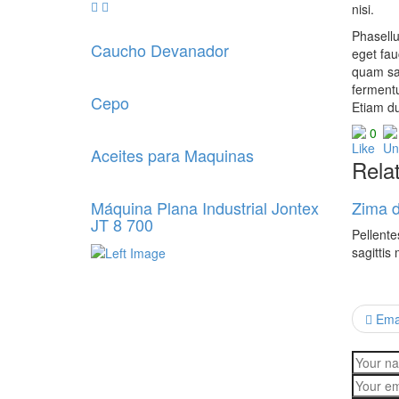
nisi.
Phasellu
Caucho Devanador
eget fau
quam sap
fermentu
Cepo
Etiam du
0
Aceites para Maquinas
Rela
Máquina Plana Industrial Jontex
Zima 
JT 8 700
Pellente
sagittis
Ema 