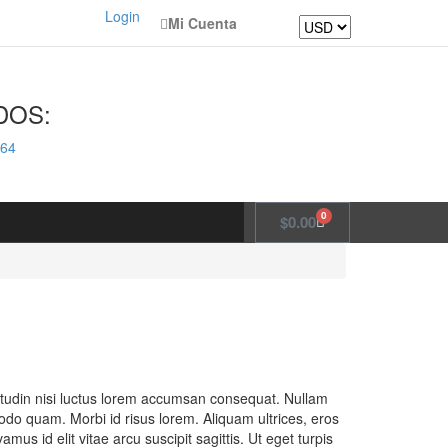
Login
Mi Cuenta
DOS:
64
0
$
0.00
icitudin nisi luctus lorem accumsan consequat. Nullam
o quam. Morbi id risus lorem. Aliquam ultrices, eros
mus id elit vitae arcu suscipit sagittis. Ut eget turpis