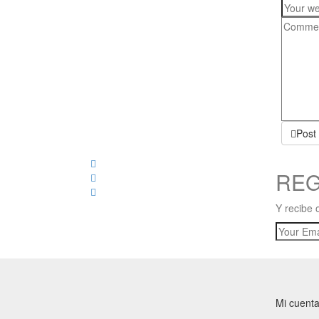
Post
REG
Y recibe 
Mi cuent