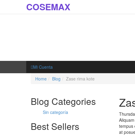
COSEMAX
Mi Cuenta
Home
Blog
Zase rima kote
Zas
Blog Categories
Sin categoría
Thursda
Aliquam 
Best Sellers
tempus o
at posue