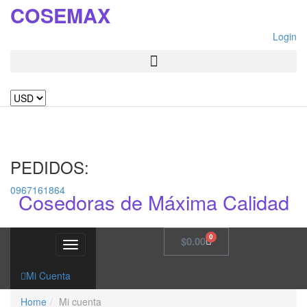
COSEMAX
Login
PEDIDOS:
0967161864
Cosedoras de Máxima Calidad
0
$
0.00
Toggle
navigation
Mi Cuenta
Home
Mi cuenta