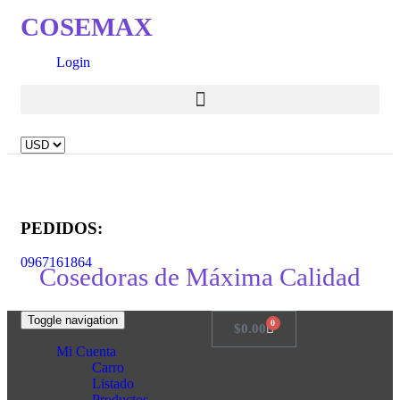
COSEMAX
Login
PEDIDOS:
0967161864
Cosedoras de Máxima Calidad
Toggle navigation
0
$
0.00
Mi Cuenta
Carro
Listado
Productos