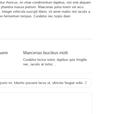
bitur rhoncus, mi vitae condimentum dapibus, nisi erat aliquam
on pharetra massa pretium. Maecenas porta lorem vel arcu
nteger vehicula suscipit libero, sit amet mattis nisl iaculis a.
leo fermentum tempus. Curabitur nec turpis diam
suere
Maecenas faucibus molli
Curabitur lectus tortor, dapibus quis fringilla
nec, iaculis at tortor....
justo mi, lobortis posuere lacus ut, ultricies feugiat nulla