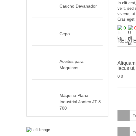
In elit er
Caucho Devanador
velit, sed
viverra, u
Cras eget 
0
Cepo
RELATE
Aceites para
Aliquam 
Maquinas
lacus ut,
0 0
Máquina Plana
Industrial Jontex JT 8
700