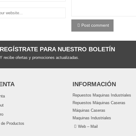
Post comment
REGÍSTRATE PARA NUESTRO BOLETÍN
Y recibe ofertas y promociones actualizadas.
ENTA
INFORMACIÓN
Repuestos Maquinas Industriales
nta
Repuestos Máquinas Caseras
ut
Máquinas Caseras
ro
Maquinas Industriales
o de Productos
Web – Mail