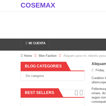
COSEMAX
MI CUENTA
Home
Men Fashion
Aliquam justo mi, lobortis posue
Aliquam 
BLOG CATEGORIES
Friday,
Sin categoría
Curabitur l
ullamcorpe
Pellentesq
BEST SELLERS
ornare, di
augue non 
consequat 