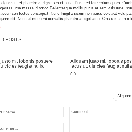
at, dignissim et pharetra a, dignissim et nulla. Duis sed fermentum quam. Cura
 egestas urna massa id tortor. Pellentesque mollis purus et sem vulputate, n
t accumsan lectus consequat. Nunc fringilla ipsum non purus volutpat volutpat. I
quam elit. Nunc ut mi eu mi convallis pharetra at eget arcu. Cras a massa a 
0
D POSTS:
justo mi, lobortis posuere
Aliquam justo mi, lobortis po
 ultricies feugiat nulla
lacus ut, ultricies feugiat nulla
0 0
Aliquam 