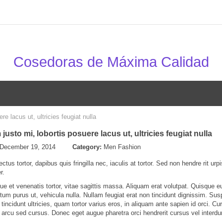
Cosedoras de Máxima Calidad
re lacus ut, ultricies feugiat nulla
justo mi, lobortis posuere lacus ut, ultricies feugiat nulla
 December 19, 2014
Category:
Men Fashion
ectus tortor, dapibus quis fringilla nec, iaculis at tortor. Sed non hendre rit urpi
r.
ue et venenatis tortor, vitae sagittis massa. Aliquam erat volutpat. Quisque eu 
ctum purus ut, vehicula nulla. Nullam feugiat erat non tincidunt dignissim. Su
tincidunt ultricies, quam tortor varius eros, in aliquam ante sapien id orci. C
arcu sed cursus. Donec eget augue pharetra orci hendrerit cursus vel inter