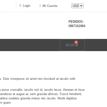
Login
Mi Cuenta
PEDIDOS:
0967161864
0
$
0.00
s. Duis viverpurus sit amet nisi tincidunt at iaculis velit
purus convallis, iaculis nisl id, iaculis lacus. Aenean et risus
spendisse at augue ac sem gravida ultrices. Fusce hendrerit,
urabitur sodales gravida metus nec iaculis. Morbi dapibus
dum quam.