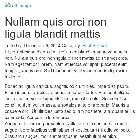
Nullam quis orci non
ligula blandit mattis
Tuesday, December 9, 2014
Category:
Post Format
Ut pellentesque dignissim turpis, nec blandit magna venenatis
non. Nullam quis orci non ligula blandit mattis ac sit amet eros.
Nam eget tempor lorem. Nam et lectus volutpat, placerat enim
fringilla, varius orci. Sed bibendum velit vitae mauris dignissim
tristique.
Donec ac ligula dapibus, sagittis odio ultricies, imperdiet ipsum.
Etiam in cursus lectus, vitae ullamcorper tortor. Praesent aliquet
lacus auctor, scelerisque nisi sed, molestie dolor. Suspendisse
condimentum velit massa, a sodales ante pharetra id. Mauris a
posuere orci. Ut ultricies justo sed quam posuere, a aliquam tellus
commodo. Aenean in lorem arcu.
Aenean ut ullamcorper sapien. Nulla porta, ex eu cursus mollis,
augue libero faucibus velit, sit amet vestibulum mi odio vel odio.
Cras arcu augue, mollis et tempus et, vestibulum et nibh.