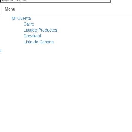
Menu
Mi Cuenta
Toggl
Carro
navig
Listado Productos
Checkout
Lista de Deseos
x