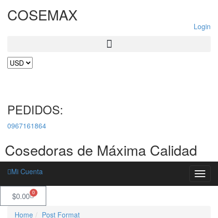
COSEMAX
Login
PEDIDOS:
0967161864
Cosedoras de Máxima Calidad
Mi Cuenta
Toggl
navig
0
$
0.00
Home
Post Format