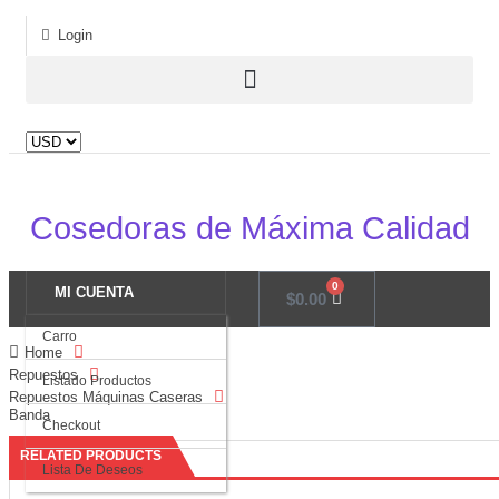
Login
Cosedoras de Máxima Calidad
0
MI CUENTA
$
0.00
Carro
Home
Repuestos
Listado Productos
Repuestos Máquinas Caseras
Banda
Checkout
RELATED PRODUCTS
Lista De Deseos