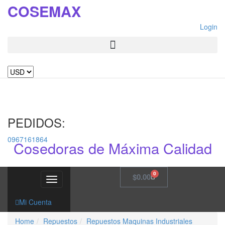
COSEMAX
Login
PEDIDOS:
0967161864
Cosedoras de Máxima Calidad
0
$
0.00
Toggle
navigation
Mi Cuenta
Home
Repuestos
Repuestos Maquinas Industriales