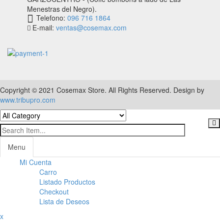
Menestras del Negro).
Telefono:
096 716 1864
E-mail:
ventas@cosemax.com
Copyright © 2021 Cosemax Store. All Rights Reserved. Design by
www.tribupro.com
Menu
Mi Cuenta
Toggl
Carro
navig
Listado Productos
Checkout
Lista de Deseos
x